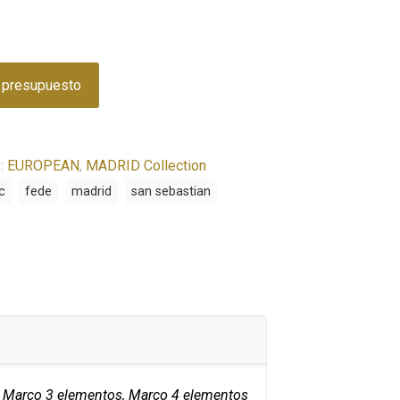
u presupuesto
s:
EUROPEAN
,
MADRID Collection
c
fede
madrid
san sebastian
 Marco 3 elementos, Marco 4 elementos