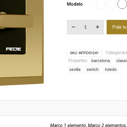
Modelo
INTERRUPTOR
Pide t
ROTATIVO
COLECCIÓN
MADRID
cantidad
Categoría
SKU:
INTFD01241
Etiquetas:
barcelona
classi
sevilla
switch
toledo
Marco 1 elemento, Marco 2 elementos,