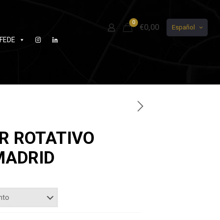
0
€0,00
Español
FEDE
R ROTATIVO
MADRID