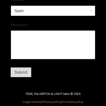
Country
*
Message
*
Submit
FEDE, the SWITCH & LIGHT tailor © 2025
Legal advice
|
Privacy policy
|
Cookies policy