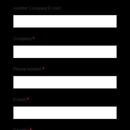
number Company E-mail
Company
*
Phone number
*
E-mail
*