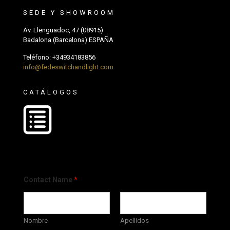
SEDE Y SHOWROOM
Av. Llenguadoc, 47 (08915)
Badalona (Barcelona) ESPAÑA
Teléfono:
+34934183856
info@fedeswitchandlight.com
CATÁLOGOS
Contact Name
*
Nombre
Apellidos