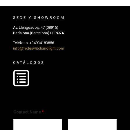
SEDE Y SHOWROOM
Av. Llenguadoc, 47 (08915)
Badalona (Barcelona) ESPAÑA
Teléfono:
+34934183856
info@fedeswitchandlight.com
CATÁLOGOS
Contact Name
*