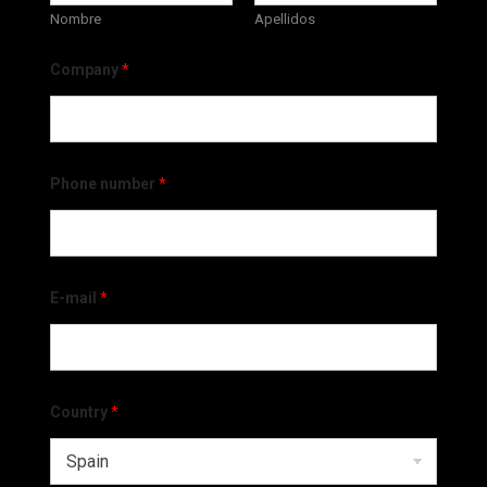
Nombre
Apellidos
Company
*
Phone number
*
E-mail
*
Country
*