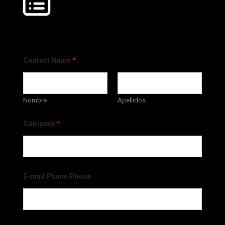
Contact Name
*
Nombre
Apellidos
Company
*
E-mail Phone Phone