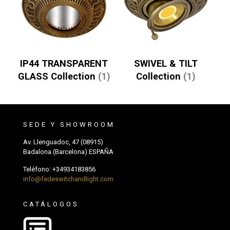
IP44 TRANSPARENT
SWIVEL & TILT
GLASS Collection
(1)
Collection
(1)
SEDE Y SHOWROOM
Av. Llenguadoc, 47 (08915)
Badalona (Barcelona) ESPAÑA
Teléfono:
+34934183856
info@fedeswitchandlight.com
CATÁLOGOS