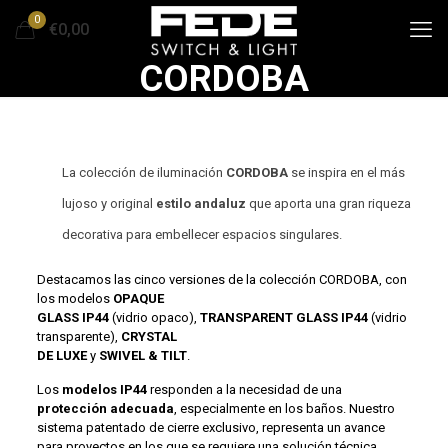
0
€0,00
CORDOBA
La colección de iluminación
CORDOBA
se inspira en el más
lujoso y original
estilo andaluz
que aporta una gran riqueza
decorativa para embellecer espacios singulares.
Destacamos las cinco versiones de la colección CORDOBA, con
los modelos
OPAQUE
GLASS IP44
(vidrio opaco),
TRANSPARENT GLASS IP44
(vidrio
transparente),
CRYSTAL
DE LUXE
y
SWIVEL & TILT
.
Los
modelos IP44
responden a la necesidad de una
protección adecuada
, especialmente en los baños. Nuestro
sistema patentado de cierre exclusivo, representa un avance
para proyectos en los que se requiere una solución técnica