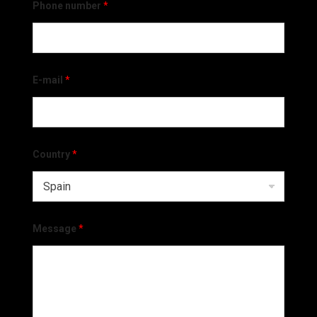
Phone number
*
E-mail
*
Country
*
Message
*