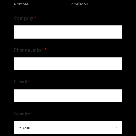
Nombre
Apellidos
Company
*
Phone number
*
E-mail
*
Country
*