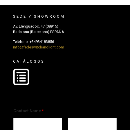
SEDE Y SHOWROOM
Av. Llenguadoc, 47 (08915)
Badalona (Barcelona) ESPAÑA
Teléfono:
+34934183856
info@fedeswitchandlight.com
CATÁLOGOS
Contact Name
*