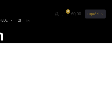
0
€0,00
Español
FEDE
n