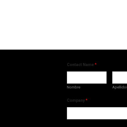
Contact Name
*
Nombre
Apellido
Company
*