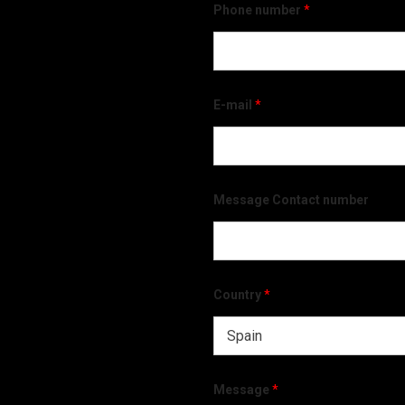
Phone number
*
E-mail
*
Message Contact number
Country
*
Message
*