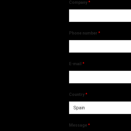
Company
*
Phone number
*
E-mail
*
Country
*
Message
*