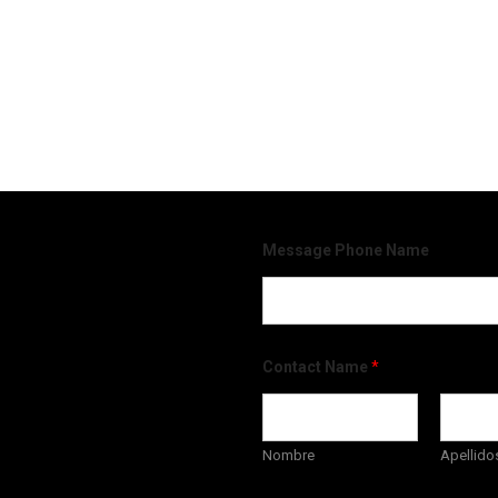
Message Phone Name
Contact Name
*
Nombre
Apellido