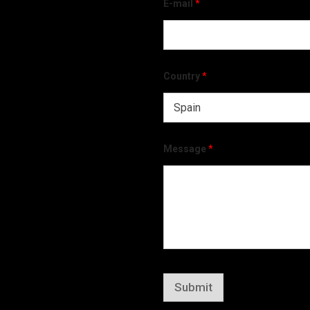
E-mail
*
Country
*
Message
*
Submit