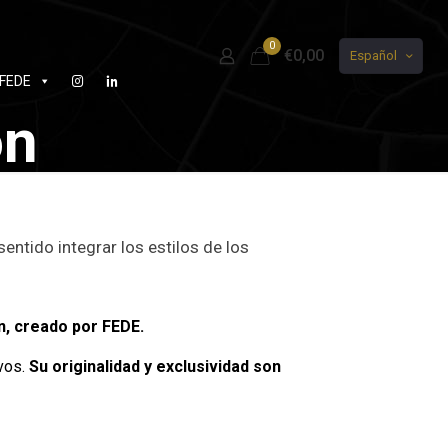
0
€0,00
Español
FEDE
on
entido integrar los estilos de los
n, creado por FEDE.
vos.
Su originalidad y exclusividad son