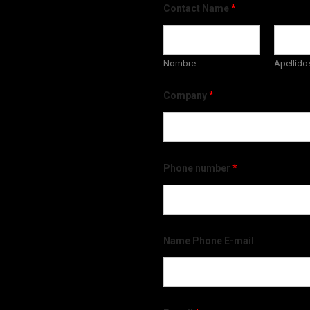
Contact Name
*
Nombre
Apellido
Company
*
Phone number
*
Name Phone E-mail