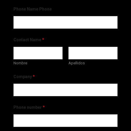
Phone Name Phone
Contact Name
*
Nombre
Apellidos
Company
*
Phone number
*