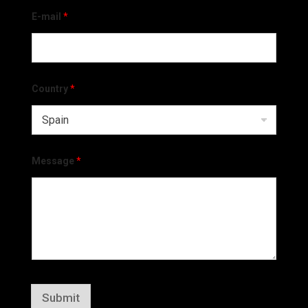
E-mail
*
Country
*
Message
*
Submit