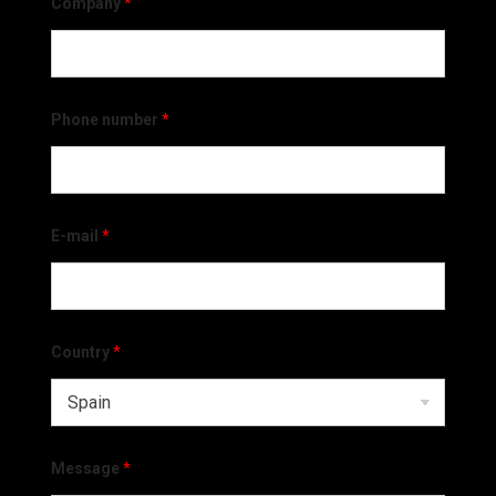
Company
*
Phone number
*
E-mail
*
Country
*
Message
*