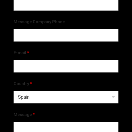
Message Company Phone
E-mail
*
Country
*
Message
*