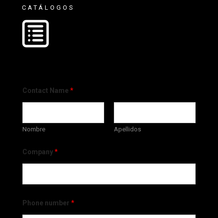
CATÁLOGOS
Contact Name
*
Nombre
Apellidos
Company
*
Phone number
*