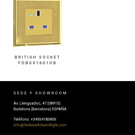
BRITISH SOCKET
FDBS01601OB
SEDE Y SHOWROOM
Av. Llenguadoc, 47 (08915)
Badalona (Barcelona) ESPAÑA
Teléfono:
+34934183856
info@fedeswitchandlight.com