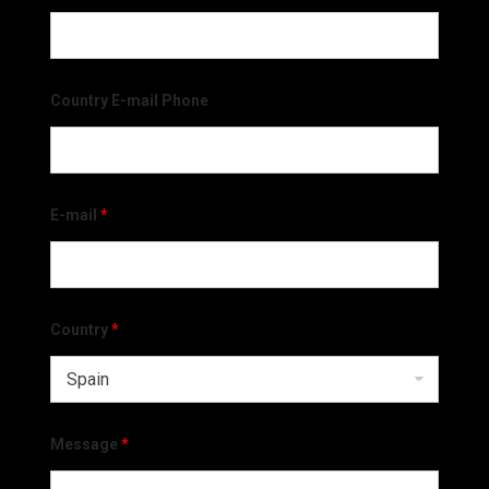
Country E-mail Phone
E-mail
*
Country
*
Message
*