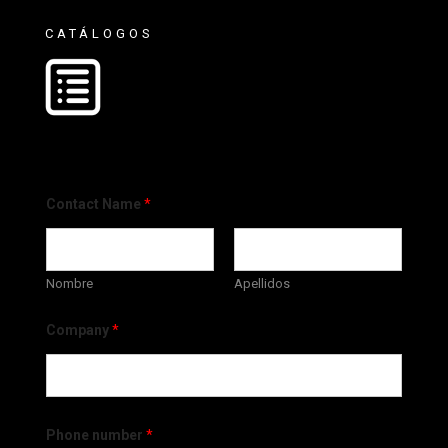
CATÁLOGOS
Contact Name
*
Nombre
Apellidos
Company
*
Phone number
*