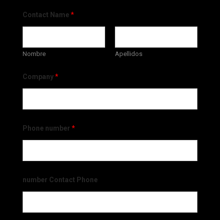
Contact Name
*
Nombre
Apellidos
Company
*
Phone number
*
number Contact Phone