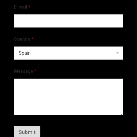
E-mail
*
Country
*
Message
*
Submit