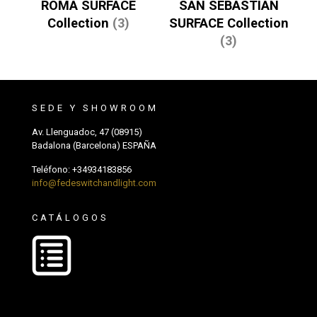
ROMA SURFACE
SAN SEBASTIAN
Collection
(3)
SURFACE Collection
(3)
SEDE Y SHOWROOM
Av. Llenguadoc, 47 (08915)
Badalona (Barcelona) ESPAÑA
Teléfono:
+34934183856
info@fedeswitchandlight.com
CATÁLOGOS