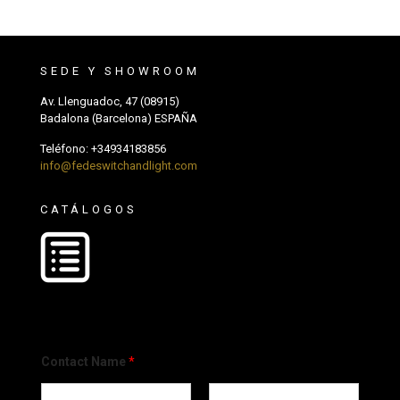
SEDE Y SHOWROOM
Av. Llenguadoc, 47 (08915)
Badalona (Barcelona) ESPAÑA
Teléfono:
+34934183856
info@fedeswitchandlight.com
CATÁLOGOS
Contact Name
*