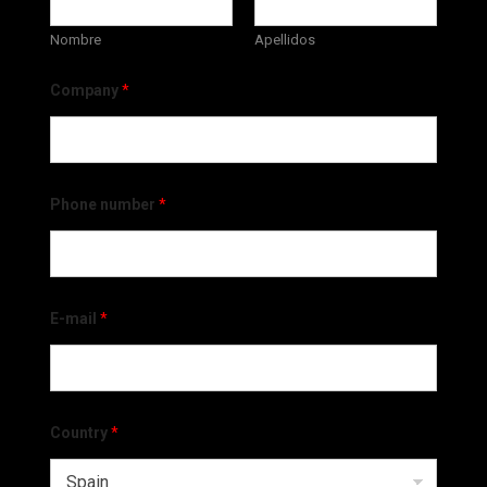
Nombre
Apellidos
Company
*
Phone number
*
E-mail
*
Country
*