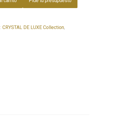
l carrito
Pide tu presupuesto
s:
CRYSTAL DE LUXE Collection
,