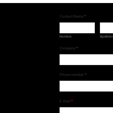
Contact Name
*
Nombre
Apellido
Company
*
Phone number
*
E-mail
*