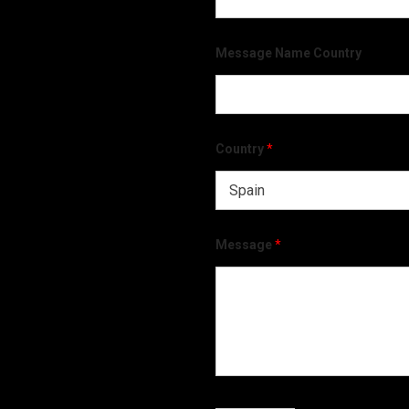
Message Name Country
Country
*
Message
*