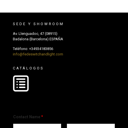
SEDE Y SHOWROOM
Av. Llenguadoc, 47 (08915)
Badalona (Barcelona) ESPAÑA
Teléfono:
+34934183856
info@fedeswitchandlight.com
CATÁLOGOS
Contact Name
*