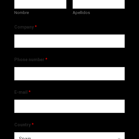
Nombre
Apellidos
Company
*
Phone number
*
E-mail
*
Country
*