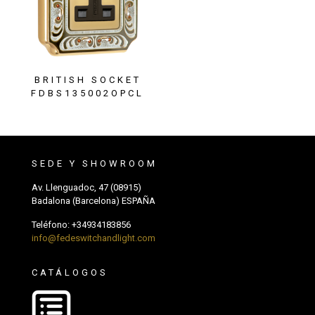
BRITISH SOCKET
FDBS135002OPCL
SEDE Y SHOWROOM
Av. Llenguadoc, 47 (08915)
Badalona (Barcelona) ESPAÑA
Teléfono:
+34934183856
info@fedeswitchandlight.com
CATÁLOGOS