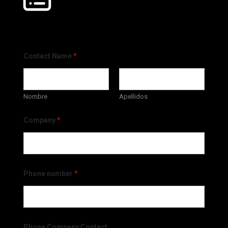
Contact Name
*
Nombre
Apellidos
Company
*
Phone number
*
Phone Company Contact