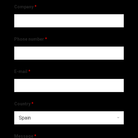
Company
*
Phone number
*
E-mail
*
Country
*
Message
*