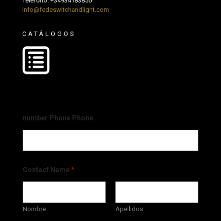
Teléfono:
+34934183856
info@fedeswitchandlight.com
CATÁLOGOS
number Phone Phone
Contact Name
*
Nombre
Apellidos