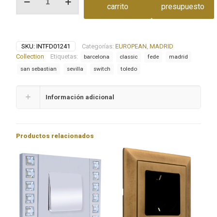
ROTATIVO
carrito
presupuesto
COLECCIÓN
MADRID
cantidad
SKU:
INTFD01241
Categorías:
EUROPEAN
,
MADRID
Collection
Etiquetas:
barcelona
classic
fede
madrid
san sebastian
sevilla
switch
toledo
Información adicional
Productos relacionados