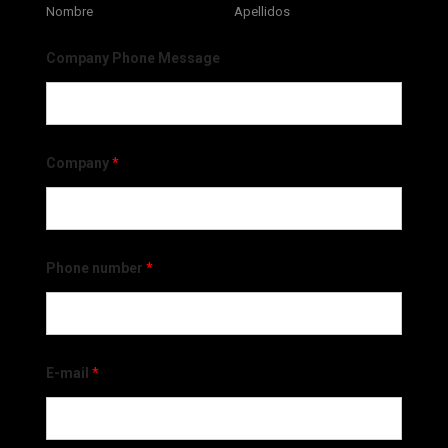
Nombre
Apellidos
Company Phone Message
Company
*
Phone number
*
E-mail
*