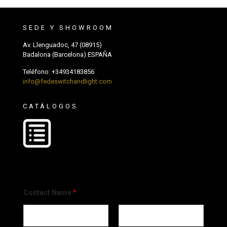
SEDE Y SHOWROOM
Av. Llenguadoc, 47 (08915)
Badalona (Barcelona) ESPAÑA
Teléfono:
+34934183856
info@fedeswitchandlight.com
CATÁLOGOS
Contact Name
*