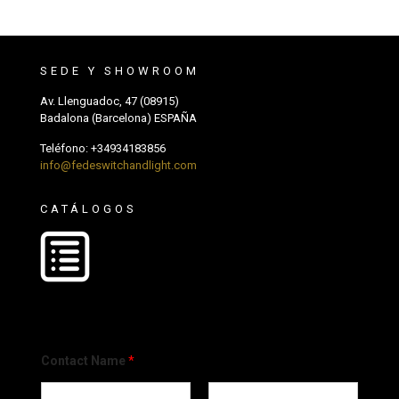
SEDE Y SHOWROOM
Av. Llenguadoc, 47 (08915)
Badalona (Barcelona) ESPAÑA
Teléfono:
+34934183856
info@fedeswitchandlight.com
CATÁLOGOS
Contact Name
*