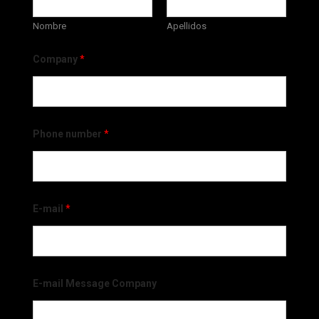
Nombre
Apellidos
Company
*
Phone number
*
E-mail
*
E-mail Message Company