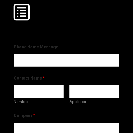
Phone Name Message
Contact Name
*
Nombre
Apellidos
Company
*