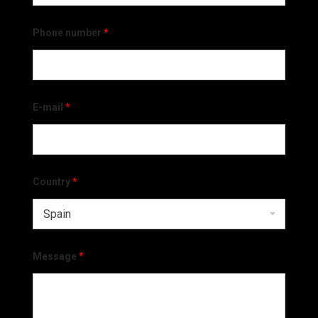
Phone number
*
E-mail
*
Country
*
Message
*