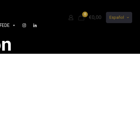
0
€0,00
Español
FEDE
on