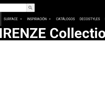
car:
Botón de búsqueda
SURFACE
INSPIRACIÓN
CATÁLOGOS
DECOSTYLES
IRENZE Collecti