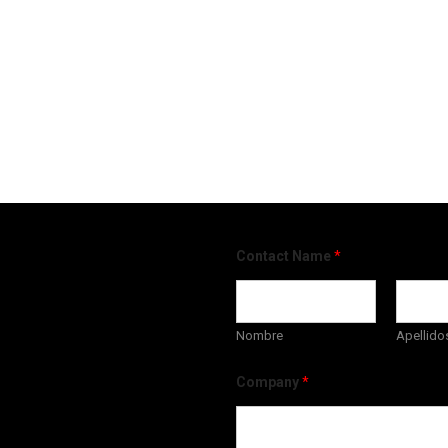
Contact Name
*
Nombre
Apellido
Company
*