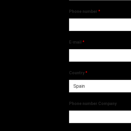
Phone number
*
E-mail
*
Country
*
Phone number Company