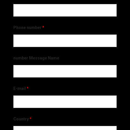
Phone number
*
number Message Name
E-mail
*
Country
*