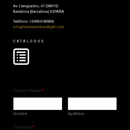
Av. Llenguadoc, 47 (08915)
Badalona (Barcelona) ESPAÑA
Teléfono:
+34934183856
info@fedeswitchandlight.com
CATÁLOGOS
Contact Name
*
Nombre
Apellidos
Company
*