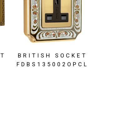
ET
BRITISH SOCKET
B
FDBS135002OPCL