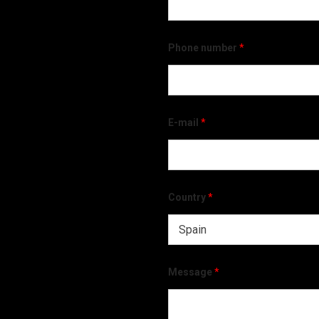
Phone number
*
E-mail
*
Country
*
Message
*