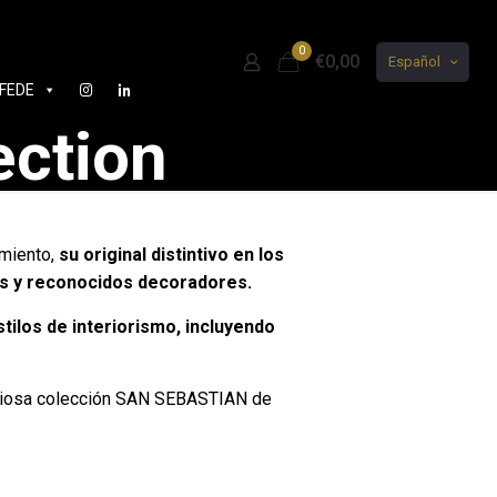
0
€0,00
Español
FEDE
ction
miento,
su original distintivo en los
tas y reconocidos decoradores.
ilos de interiorismo, incluyendo
tigiosa colección SAN SEBASTIAN de