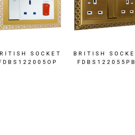
RITISH SOCKET
BRITISH SOCK
FDBS122005OP
FDBS122055P