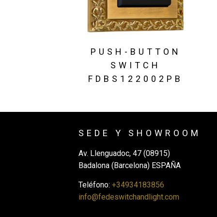
PUSH-BUTTON
SWITCH
FDBS122002PB
SEDE Y SHOWROOM
Av. Llenguadoc, 47 (08915)
Badalona (Barcelona) ESPAÑA
Teléfono:
+34934183856
info@fedeswitchandlight.com