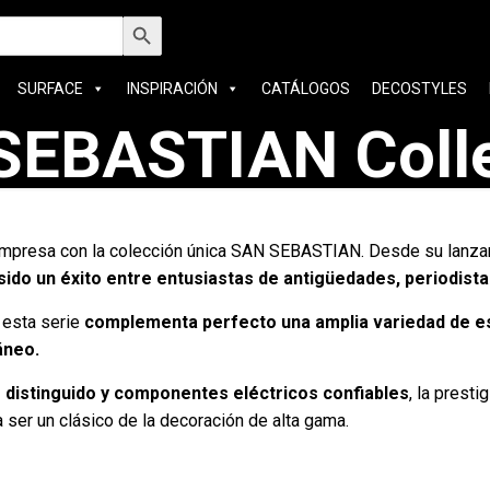
car:
Botón de búsqueda
SURFACE
INSPIRACIÓN
CATÁLOGOS
DECOSTYLES
SEBASTIAN Colle
 empresa con la colección única SAN SEBASTIAN. Desde su lanza
sido un éxito entre entusiastas de antigüedades, periodis
 esta serie
complementa perfecto una amplia variedad de est
áneo.
 distinguido y componentes eléctricos confiables
, la pres
 ser un clásico de la decoración de alta gama.