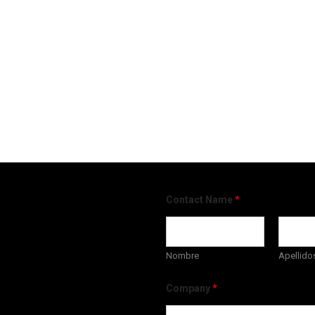
Contact Name
*
Nombre
Apellido
Company
*