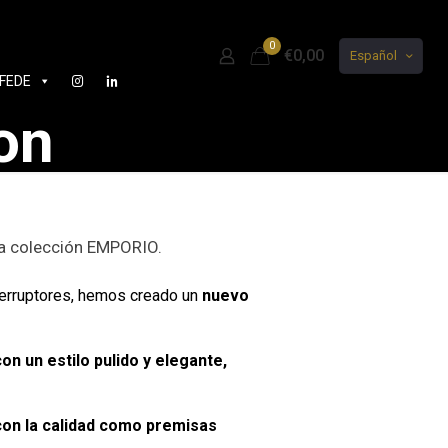
0
€0,00
Español
FEDE
on
la colección EMPORIO.
nterruptores, hemos creado un
nuevo
 con un estilo pulido y elegante,
con la calidad como premisas