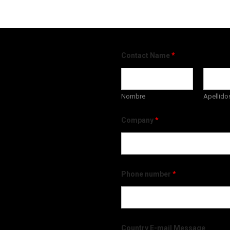
Contact Name
*
Nombre
Apellido
Company
*
Phone number
*
Country E-mail Message