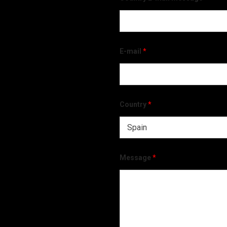
E-mail
*
Country
*
Message
*