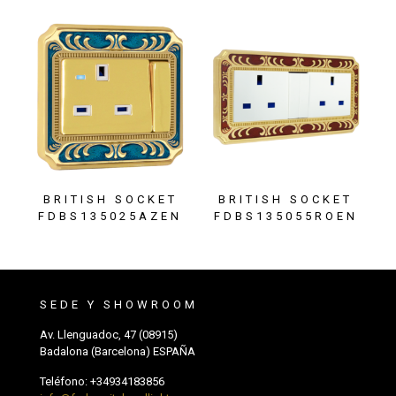
BRITISH SOCKET
BRITISH SOCKET
FDBS135025AZEN
FDBS135055ROEN
SEDE Y SHOWROOM
Av. Llenguadoc, 47 (08915)
Badalona (Barcelona) ESPAÑA
Teléfono:
+34934183856