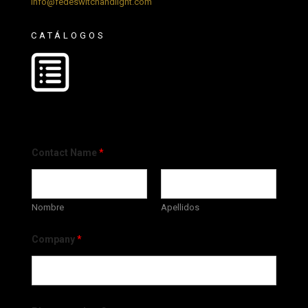
info@fedeswitchandlight.com
CATÁLOGOS
Contact Name
*
Nombre
Apellidos
Company
*