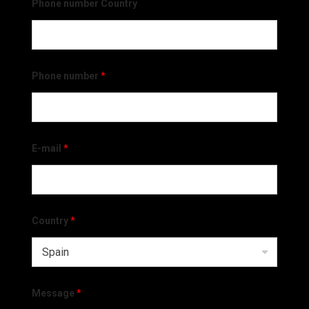
Phone number Country
Phone number
*
E-mail
*
Country
*
Message
*