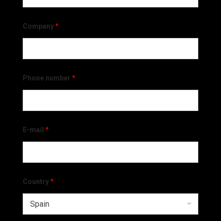
Company
*
Phone number
*
E-mail
*
Country
*