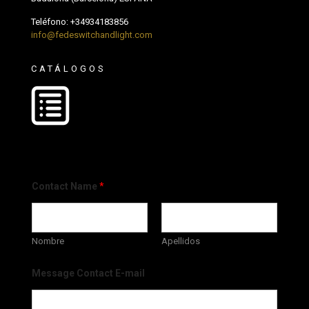
Teléfono:
+34934183856
info@fedeswitchandlight.com
CATÁLOGOS
Contact Name
*
Nombre
Apellidos
Message Contact E-mail