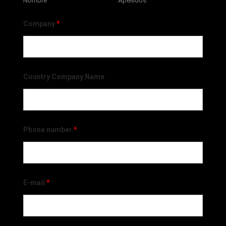
Nombre
Apellidos
Company
*
Country Company Name
Phone number
*
E-mail
*