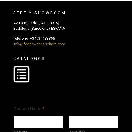
SEDE Y SHOWROOM
Av. Llenguadoc, 47 (08915)
Badalona (Barcelona) ESPAÑA
Teléfono:
+34934183856
info@fedeswitchandlight.com
CATÁLOGOS
Contact Name
*