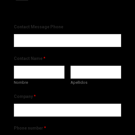
Contact Message Phone
Contact Name
*
Nombre
Apellidos
Company
*
Phone number
*