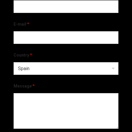
E-mail
*
Country
*
Message
*