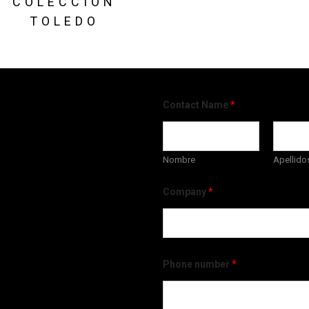
COLECCIÓN
TOLEDO
Contact Name
*
Nombre
Apellido
Company
*
Phone number
*