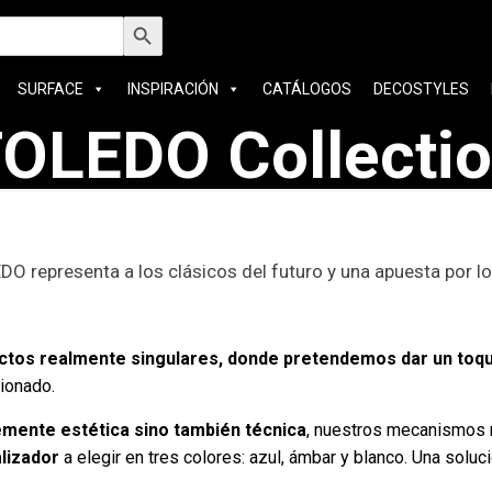
car:
Botón de búsqueda
SURFACE
INSPIRACIÓN
CATÁLOGOS
DECOSTYLES
OLEDO Collecti
DO representa a los clásicos del futuro y una apuesta por 
tos realmente singulares, donde pretendemos dar un toque 
cionado.
emente estética sino también técnica
, nuestros mecanismos 
lizador
a elegir en tres colores: azul, ámbar y blanco. Una solu