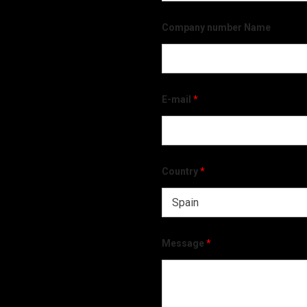
Company number Name
E-mail
*
Country
*
Message
*