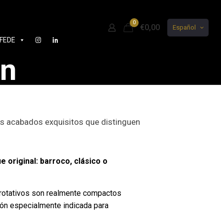
0
€0,00
Español
FEDE
on
los acabados exquisitos que distinguen
original: barroco, clásico o
rotativos son realmente compactos
ción especialmente indicada para