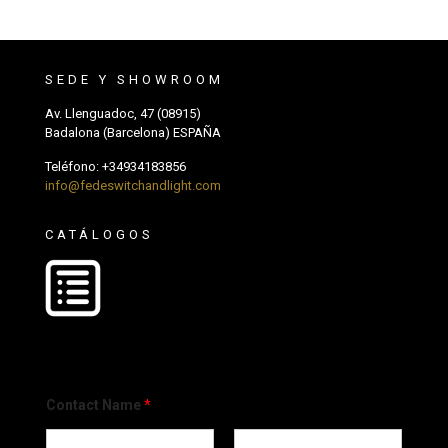
SEDE Y SHOWROOM
Av. Llenguadoc, 47 (08915)
Badalona (Barcelona) ESPAÑA
Teléfono:
+34934183856
info@fedeswitchandlight.com
CATÁLOGOS
Contact Name
*