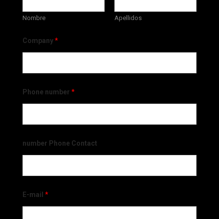
Nombre
Apellidos
Company
*
Phone number
*
number Phone Contact
E-mail
*