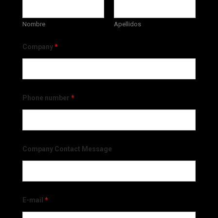
Nombre
Apellidos
Company
*
Phone number
*
Company Contact Message
E-mail
*