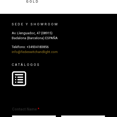
GOLD
SEDE Y SHOWROOM
Av. Llenguadoc, 47 (08915)
Badalona (Barcelona) ESPAÑA
Teléfono:
+34934183856
info@fedeswitchandlight.com
CATÁLOGOS
Contact Name
*