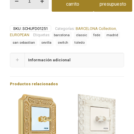
ALEMÁN
carrito
presupuesto
COLECCIÓN
BARCELONA
cantidad
SKU:
SCHUFD01251
Categorías:
BARCELONA Collection
,
EUROPEAN
Etiquetas:
barcelona
classic
fede
madrid
san sebastian
sevilla
switch
toledo
Información adicional
Productos relacionados