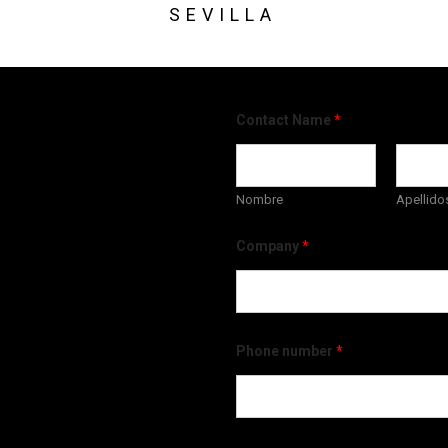
SEVILLA
Contact Name
*
Nombre
Apellido
Company
*
Phone number
*