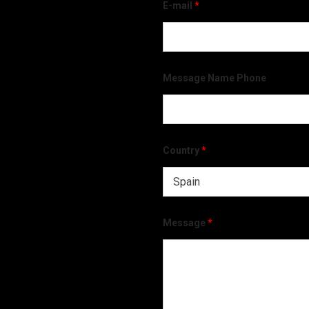
E-mail
*
Message Name Phone
Country
*
Message
*