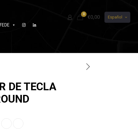
0
€0,00
Español
FEDE
R DE TECLA
ROUND