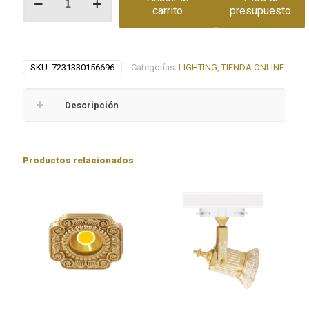
clásico
carrito
presupuesto
VERONA
II
cantidad
SKU:
7231330156696
Categorías:
LIGHTING
,
TIENDA ONLINE
Descripción
Productos relacionados