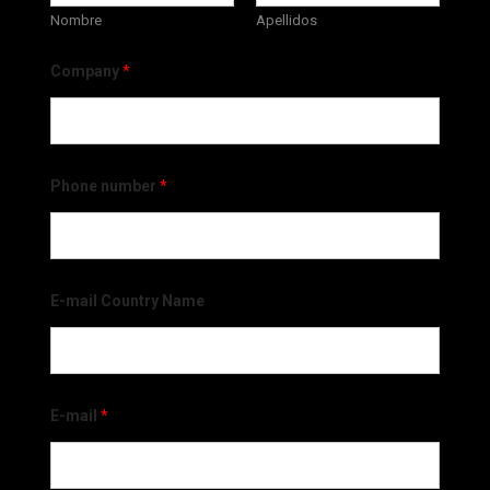
Nombre
Apellidos
Company
*
Phone number
*
E-mail Country Name
E-mail
*