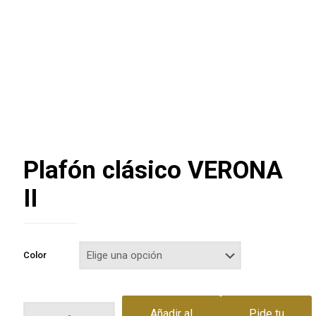
Plafón clásico VERONA
II
Color
Plafón
Añadir al
Pide tu