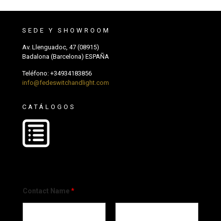
SEDE Y SHOWROOM
Av. Llenguadoc, 47 (08915)
Badalona (Barcelona) ESPAÑA
Teléfono:
+34934183856
info@fedeswitchandlight.com
CATÁLOGOS
Contact Name
*