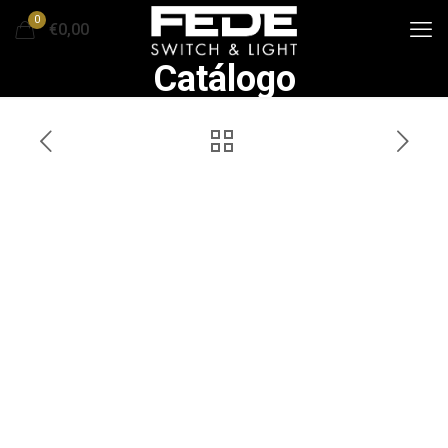
0
€0,00
Catálogo