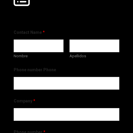
Contact Name
*
Nombre
Apellidos
Phone number Phone
Company
*
Phone number
*