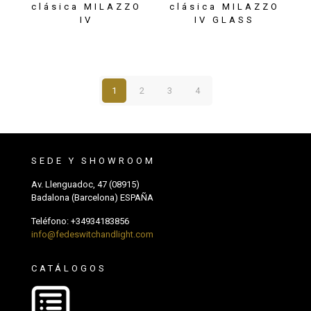
clásica MILAZZO
clásica MILAZZO
IV
IV GLASS
1
2
3
4
SEDE Y SHOWROOM
Av. Llenguadoc, 47 (08915)
Badalona (Barcelona) ESPAÑA
Teléfono:
+34934183856
info@fedeswitchandlight.com
CATÁLOGOS