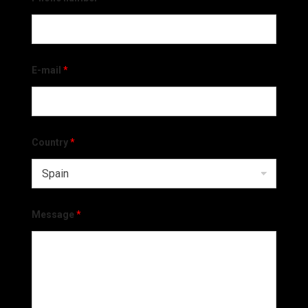
E-mail
*
Country
*
Message
*