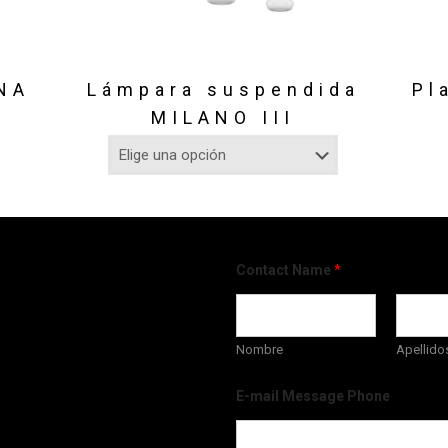
ONA
Lámpara suspendida
Pl
MILANO III
Contact Name
*
Nombre
Apellido
E-mail Message Phone