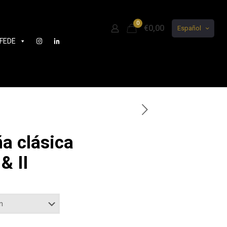
0
€0,00
Español
FEDE
a clásica
& II