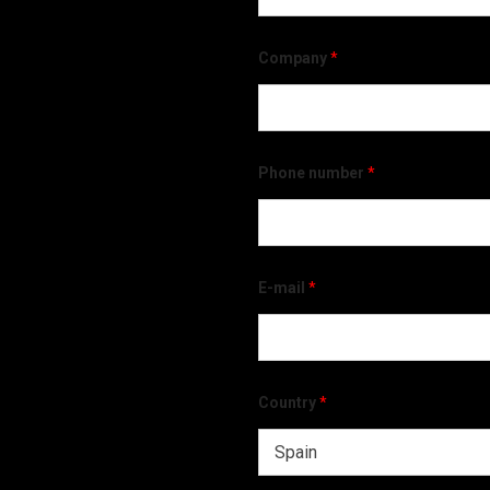
Company
*
Phone number
*
E-mail
*
Country
*