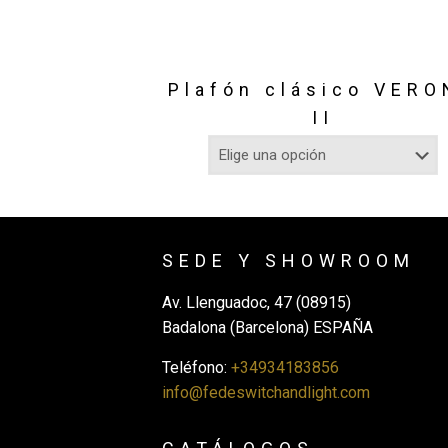
Plafón clásico VER
II
SEDE Y SHOWROOM
Av. Llenguadoc, 47 (08915)
Badalona (Barcelona) ESPAÑA
Teléfono:
+34934183856
info@fedeswitchandlight.com