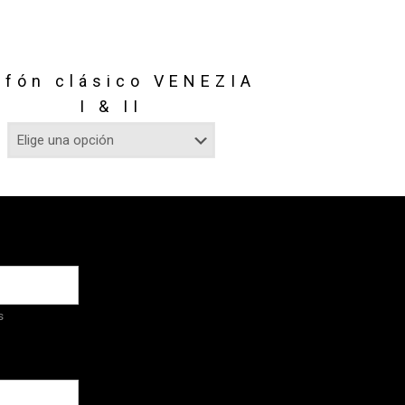
afón clásico VENEZIA
I & II
s