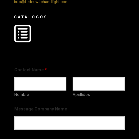
info@fedeswitchandlight.com
CATÁLOGOS
Contact Name
*
Nombre
Apellidos
Message Company Name