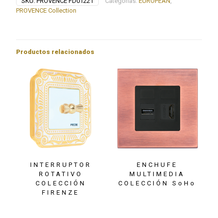
SKU:
PROVENCE FD01221
Categorías:
EUROPEAN
,
cantidad
PROVENCE Collection
Productos relacionados
INTERRUPTOR
ENCHUFE
ROTATIVO
MULTIMEDIA
COLECCIÓN
COLECCIÓN SoHo
FIRENZE