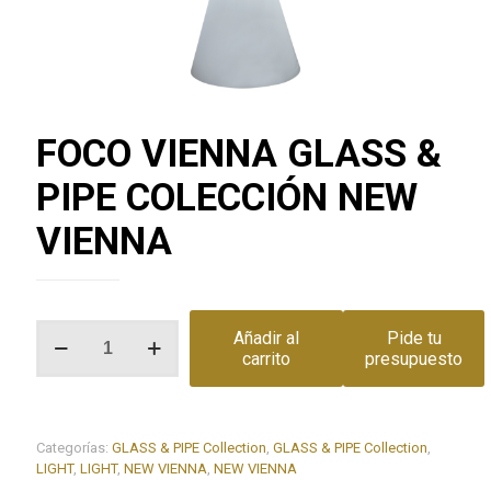
FOCO VIENNA GLASS &
PIPE COLECCIÓN NEW
VIENNA
FOCO
Añadir al
Pide tu
VIENNA
carrito
presupuesto
GLASS
&
PIPE
COLECCIÓN
Categorías:
GLASS & PIPE Collection
,
GLASS & PIPE Collection
,
NEW
LIGHT
,
LIGHT
,
NEW VIENNA
,
NEW VIENNA
VIENNA