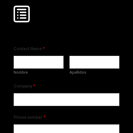
Contact Name
*
Nombre
Apellidos
Company
*
Phone number
*