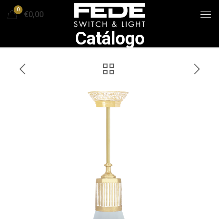
0
€0,00
Catálogo