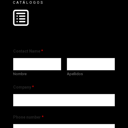
CATÁLOGOS
Contact Name
*
Nombre
Apellidos
Company
*
Phone number
*