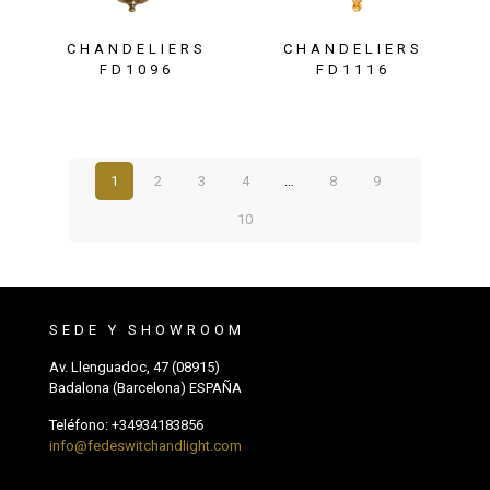
CHANDELIERS
CHANDELIERS
FD1096
FD1116
1
2
3
4
…
8
9
10
SEDE Y SHOWROOM
Av. Llenguadoc, 47 (08915)
Badalona (Barcelona) ESPAÑA
Teléfono:
+34934183856
info@fedeswitchandlight.com