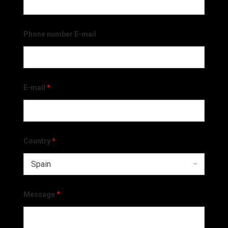
Phone number E-mail
E-mail
*
Country
*
Message
*