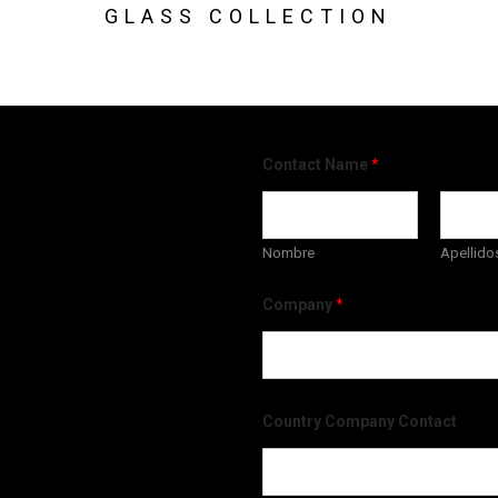
GLASS COLLECTION
Contact Name
*
Nombre
Apellido
Company
*
Country Company Contact