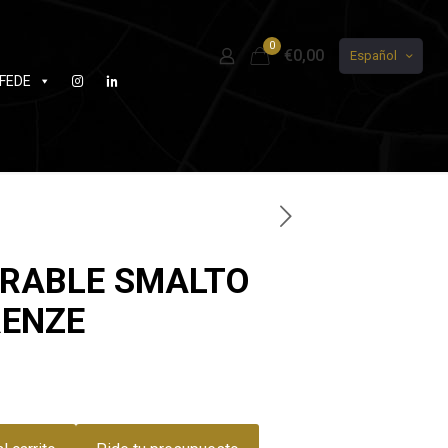
0
€0,00
Español
FEDE
RABLE SMALTO
RENZE