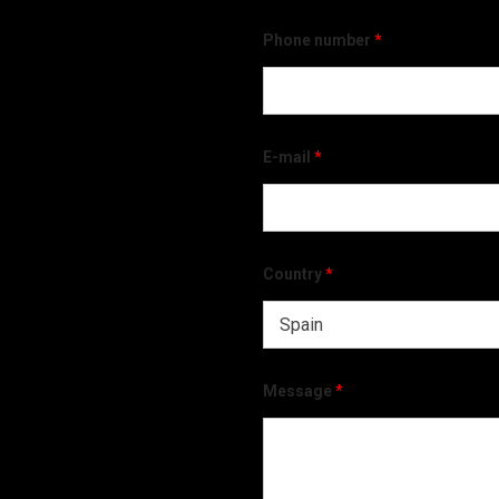
Phone number
*
E-mail
*
Country
*
Message
*