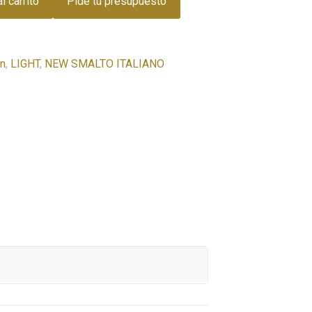
l carrito
Pide tu presupuesto
on
,
LIGHT
,
NEW SMALTO ITALIANO