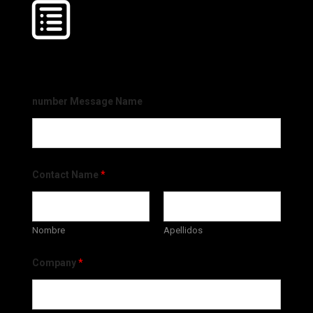
number Message Name
Contact Name
*
Nombre
Apellidos
Company
*