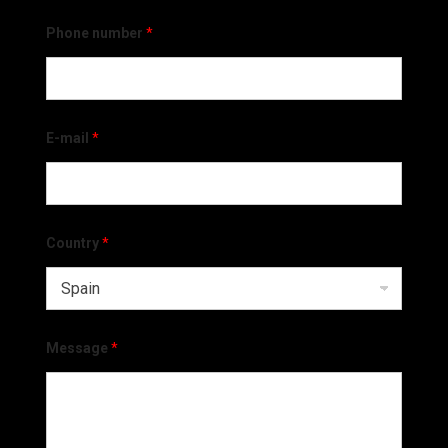
Phone number
*
E-mail
*
Country
*
Message
*