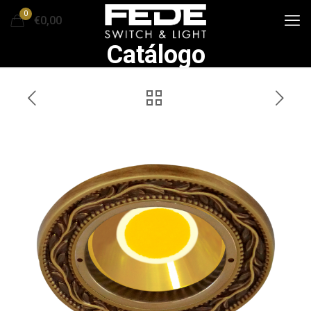
0
€0,00
Catálogo