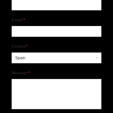
E-mail
*
Country
*
Message
*