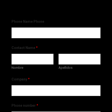
Phone Name Phone
Contact Name
*
Nombre
Apellidos
Company
*
Phone number
*