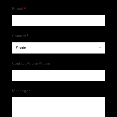
E-mail
*
Country
*
Contact Phone Phone
Message
*