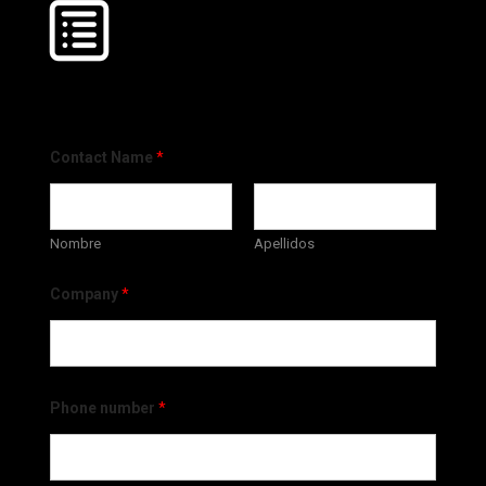
Contact Name
*
Nombre
Apellidos
Company
*
Phone number
*