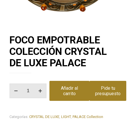
FOCO EMPOTRABLE
COLECCIÓN CRYSTAL
DE LUXE PALACE
FOCO
Añadir al
Pide tu
EMPOTRABLE
carrito
presupuesto
COLECCIÓN
CRYSTAL
DE
LUXE
Categorías:
CRYSTAL DE LUXE
,
LIGHT
,
PALACE Collection
PALACE
cantidad