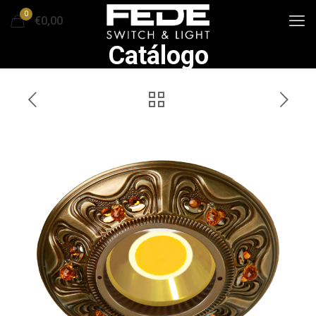
0
€0,00
Catálogo