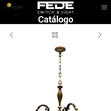
0
€0,00
Catálogo