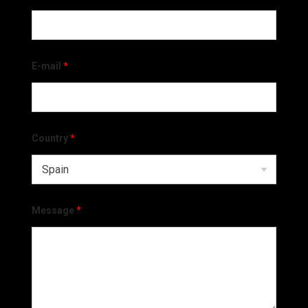
E-mail
*
Country
*
Message
*