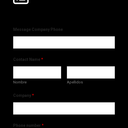
Message Company Phone
Contact Name
*
Nombre
Apellidos
Company
*
Phone number
*