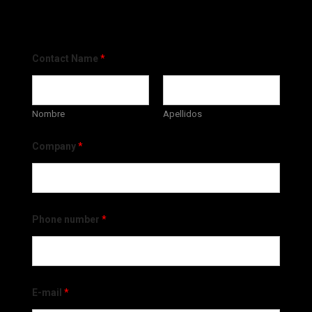
Contact Name
*
Nombre
Apellidos
Company
*
Phone number
*
E-mail
*