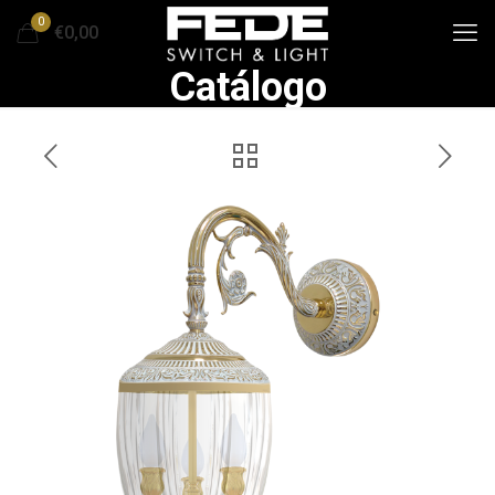
0
€0,00
Catálogo