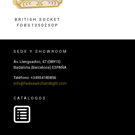
BRITISH SOCKET
FDBS135025OP
SEDE Y SHOWROOM
Av. Llenguadoc, 47 (08915)
Badalona (Barcelona) ESPAÑA
Teléfono:
+34934183856
info@fedeswitchandlight.com
CATÁLOGOS