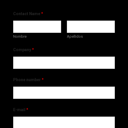
Contact Name
*
Nombre
Apellidos
Company
*
Phone number
*
E-mail
*