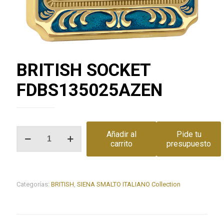
BRITISH SOCKET
FDBS135025AZEN
BRITISH
Añadir al
Pide tu
SOCKET
carrito
presupuesto
FDBS135025AZEN
cantidad
Categorías:
BRITISH
,
SIENA SMALTO ITALIANO Collection