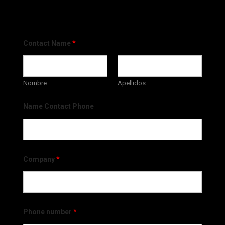
Contact Name
*
Nombre
Apellidos
Name Contact Phone
Company
*
Phone number
*