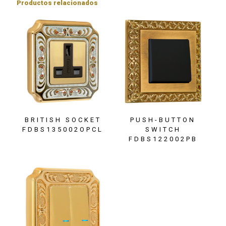
Productos relacionados
BRITISH SOCKET
PUSH-BUTTON
FDBS135002OPCL
SWITCH
FDBS122002PB