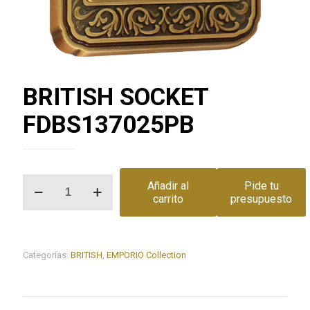
BRITISH SOCKET
FDBS137025PB
BRITISH
Añadir al
Pide tu
SOCKET
carrito
presupuesto
FDBS137025PB
cantidad
Categorías:
BRITISH
,
EMPORIO Collection