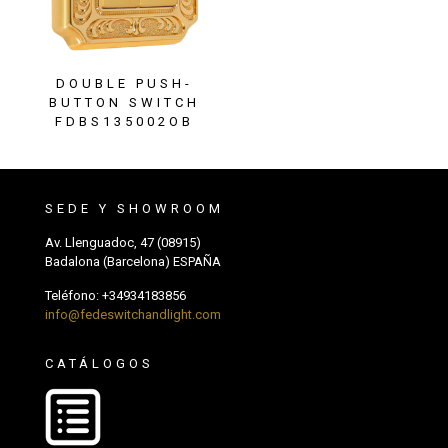
DOUBLE PUSH-
BUTTON SWITCH
FDBS135002OB
SEDE Y SHOWROOM
Av. Llenguadoc, 47 (08915)
Badalona (Barcelona) ESPAÑA
Teléfono:
+34934183856
info@fedeswitchandlight.com
CATÁLOGOS