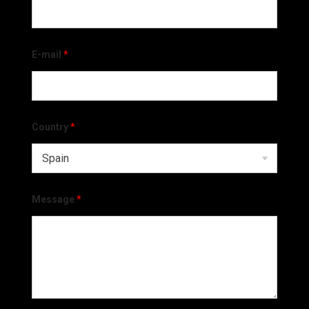
E-mail
*
Country
*
Message
*