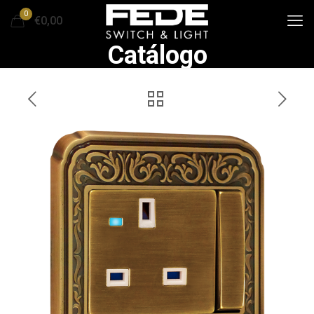
0
€0,00
Catálogo