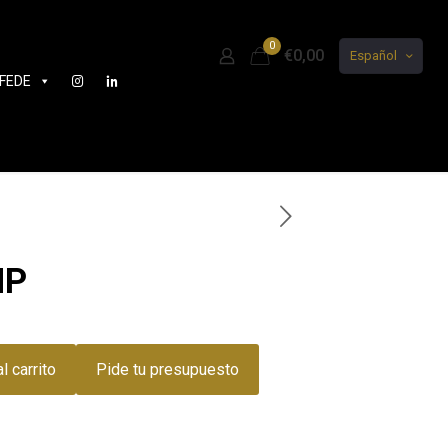
0
€0,00
Español
FEDE
MP
l carrito
Pide tu presupuesto