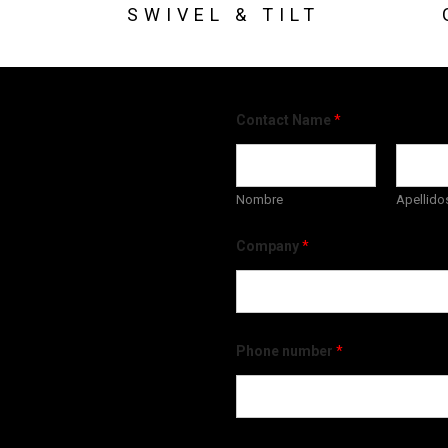
SWIVEL & TILT
Contact Name
*
Nombre
Apellido
Company
*
Phone number
*