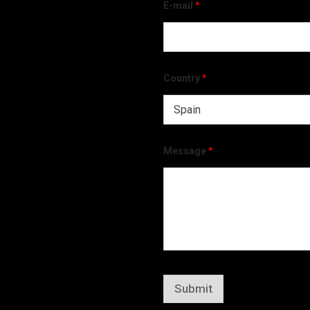
E-mail
*
Country
*
Message
*
Submit