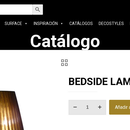
car:
Botón de búsqueda
SURFACE
INSPIRACIÓN
CATÁLOGOS
DECOSTYLES
Catálogo
BEDSIDE LA
BEDSIDE
Añadir a
LAMP
cantidad