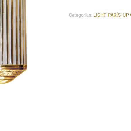
COLECCIÓN
PARIS
Categorías:
LIGHT
,
PARÍS
,
UP 
UP
OR
DOWN
cantidad