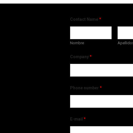
Contact Name
*
Nombre
Apellido
Company
*
Phone number
*
E-mail
*