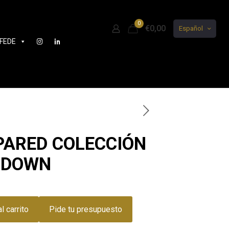
0
€0,00
Español
FEDE
PARED COLECCIÓN
R DOWN
l carrito
Pide tu presupuesto