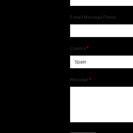
E-mail Message Phone
Country
*
Message
*