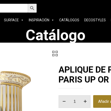
car:
Botón de búsqueda
SURFACE
INSPIRACIÓN
CATÁLOGOS
DECOSTYLES
Catálogo
APLIQUE DE 
PARIS UP O
APLIQUE
Añadir a
DE
PARED