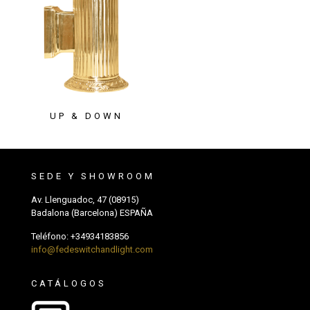
UP & DOWN
SEDE Y SHOWROOM
Av. Llenguadoc, 47 (08915)
Badalona (Barcelona) ESPAÑA
Teléfono:
+34934183856
info@fedeswitchandlight.com
CATÁLOGOS