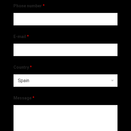
Phone number
*
E-mail
*
Country
*
Message
*