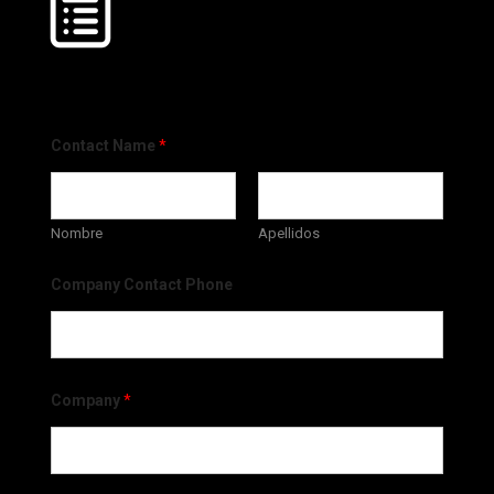
Contact Name
*
Nombre
Apellidos
Company Contact Phone
Company
*